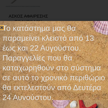
ΑΣΚΟΣ ΑΦΑΙΡΕΣΗΣ
ΠΟΛΥΠΟΔΩΝ
Το κατάστημα μας θα
59,00
€
παραμείνει κλειστό από 13
Προσθήκη στο καλάθι
έως και 22 Αυγούστου.
Παραγγελίες που θα
καταχωρηθούν στο σύστημα
σε αυτό το χρονικό περιθώριο
Ωράριο λειτουργίας
θα εκτελεστούν από Δευτέρα
ΕΙΔΙΚΟ ΘΕΡΙΝΟ ΩΡΑΡΙΟ
24 Αυγούστου.
ΔΕΥ-ΠΑΡ: 09:00-14:30
ΣΑΒ – ΚΥΡ: ΚΛΕΙΣΤΑ