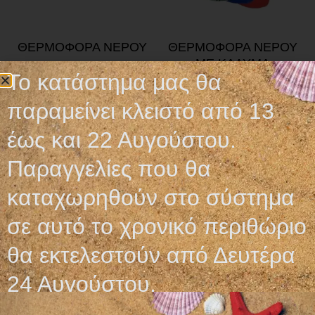
ΘΕΡΜΟΦΟΡΑ ΝΕΡΟΥ
ΘΕΡΜΟΦΟΡΑ ΝΕΡΟΥ
ΜΕ ΚΑΛΥΜΑ
3,95
€
Το κατάστημα μας θα
4,95
€
παραμείνει κλειστό από 13
Προσθήκη στο καλάθι
Προσθήκη στο καλάθι
έως και 22 Αυγούστου.
Παραγγελίες που θα
καταχωρηθούν στο σύστημα
σε αυτό το χρονικό περιθώριο
Ωράριο λειτουργίας
θα εκτελεστούν από Δευτέρα
ΕΙΔΙΚΟ ΘΕΡΙΝΟ ΩΡΑΡΙΟ
24 Αυγούστου.
ΔΕΥ-ΠΑΡ: 09:00-14:30
ΣΑΒ – ΚΥΡ: ΚΛΕΙΣΤΑ