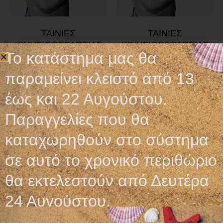
ΤΑΙΝΙΕΣ
ΤΑΙΝΙΕΣ
ΚΙΝΗΣΙΟΘΕΡΑΠΕΙΑΣ
ΚΙΝΗΣΙΟΘΕΡΑΠΕΙΑΣ
Το κατάστημα μας θα
11,20
€
11,20
€
παραμείνει κλειστό από 13
Επιλογή
Επιλογή
έως και 22 Αυγούστου.
Παραγγελίες που θα
καταχωρηθούν στο σύστημα
σε αυτό το χρονικό περιθώριο
Ωράριο λειτουργίας
θα εκτελεστούν από Δευτέρα
ΕΙΔΙΚΟ ΘΕΡΙΝΟ ΩΡΑΡΙΟ
24 Αυγούστου.
ΔΕΥ-ΠΑΡ: 09:00-14:30
ΣΑΒ – ΚΥΡ: ΚΛΕΙΣΤΑ