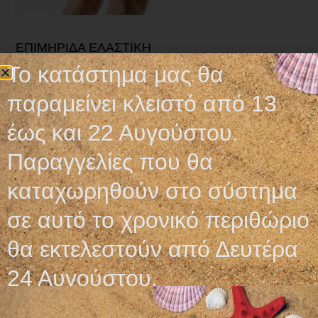
ΕΠΙΜΗΡΙΔΑ ΕΛΑΣΤΙΚΗ
Το κατάστημα μας θα
9,95
€
παραμείνει κλειστό από 13
Επιλογή
έως και 22 Αυγούστου.
Παραγγελίες που θα
καταχωρηθούν στο σύστημα
σε αυτό το χρονικό περιθώριο
Ωράριο λειτουργίας
θα εκτελεστούν από Δευτέρα
ΕΙΔΙΚΟ ΘΕΡΙΝΟ ΩΡΑΡΙΟ
ΔΕΥ-ΠΑΡ: 09:00-14:30
24 Αυγούστου.
ΣΑΒ – ΚΥΡ: ΚΛΕΙΣΤΑ