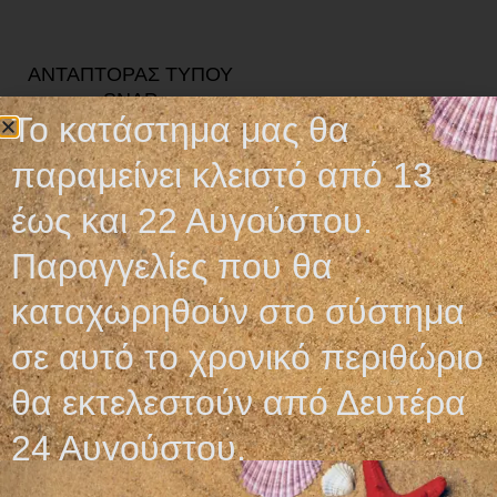
ΑΝΤΑΠΤΟΡΑΣ ΤΥΠΟΥ
SNAP
Το κατάστημα μας θα
55,00
€
παραμείνει κλειστό από 13
Προσθήκη στο καλάθι
έως και 22 Αυγούστου.
Παραγγελίες που θα
καταχωρηθούν στο σύστημα
σε αυτό το χρονικό περιθώριο
Ωράριο λειτουργίας
θα εκτελεστούν από Δευτέρα
ΕΙΔΙΚΟ ΘΕΡΙΝΟ ΩΡΑΡΙΟ
24 Αυγούστου.
ΔΕΥ-ΠΑΡ: 09:00-14:30
ΣΑΒ – ΚΥΡ: ΚΛΕΙΣΤΑ