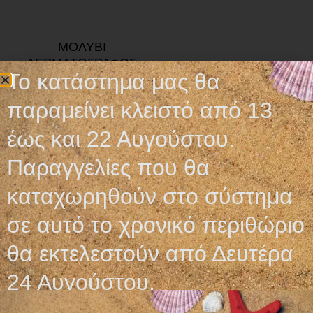
ΜΟΛΥΒΙ
ΔΕΡΜΑΤΟΓΡΑΦΟΣ
Το κατάστημα μας θα
2,50
€
παραμείνει κλειστό από 13
Επιλογή
έως και 22 Αυγούστου.
Παραγγελίες που θα
καταχωρηθούν στο σύστημα
σε αυτό το χρονικό περιθώριο
Ωράριο λειτουργίας
θα εκτελεστούν από Δευτέρα
ΕΙΔΙΚΟ ΘΕΡΙΝΟ ΩΡΑΡΙΟ
24 Αυγούστου.
ΔΕΥ-ΠΑΡ: 09:00-14:30
ΣΑΒ – ΚΥΡ: ΚΛΕΙΣΤΑ