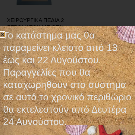
ΧΕΙΡΟΥΡΓΙΚΑ ΠΕΔΙΑ 2
ΣΤΡΩΜΑΤΩΝ ΜΕ ΟΠΗ
Το κατάστημα μας θα
1,00
€
–
1,25
€
παραμείνει κλειστό από 13
Επιλογή
έως και 22 Αυγούστου.
Παραγγελίες που θα
καταχωρηθούν στο σύστημα
σε αυτό το χρονικό περιθώριο
Ωράριο λειτουργίας
θα εκτελεστούν από Δευτέρα
ΕΙΔΙΚΟ ΘΕΡΙΝΟ ΩΡΑΡΙΟ
24 Αυγούστου.
ΔΕΥ-ΠΑΡ: 09:00-14:30
ΣΑΒ – ΚΥΡ: ΚΛΕΙΣΤΑ