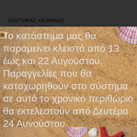
ΛΟΥΤΗΡΑΣ ΚΕΦΑΛΗΣ
ΦΟΥΣΚΩΤΟΣ
Το κατάστημα μας θα
21,50
€
παραμείνει κλειστό από 13
Προσθήκη στο καλάθι
έως και 22 Αυγούστου.
Παραγγελίες που θα
καταχωρηθούν στο σύστημα
σε αυτό το χρονικό περιθώριο
Ωράριο λειτουργίας
θα εκτελεστούν από Δευτέρα
ΕΙΔΙΚΟ ΘΕΡΙΝΟ ΩΡΑΡΙΟ
24 Αυγούστου.
ΔΕΥ-ΠΑΡ: 09:00-14:30
ΣΑΒ – ΚΥΡ: ΚΛΕΙΣΤΑ