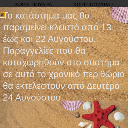
ΧΩΡΙΣ ΠΟΥΔΡΑ
ΧΩΡΙΣ ΠΟΥΔΡΑ F-
BOSCH
Το κατάστημα μας θα
5,20
€
5,80
€
παραμείνει κλειστό από 13
Επιλογή
Επιλογή
έως και 22 Αυγούστου.
Παραγγελίες που θα
καταχωρηθούν στο σύστημα
σε αυτό το χρονικό περιθώριο
θα εκτελεστούν από Δευτέρα
24 Αυγούστου.
ΓΑΝΤΙΑ LATEX ΜΑΥΡΑ
ΧΩΡΙΣ ΠΟΥΔΡΑ
5,80
€