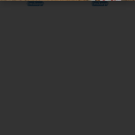
Επιλογή
Επιλογή
Ωράριο λειτουργίας
ΕΙΔΙΚΟ ΘΕΡΙΝΟ ΩΡΑΡΙΟ
ΔΕΥ-ΠΑΡ: 09:00-14:30
ΣΑΒ – ΚΥΡ: ΚΛΕΙΣΤΑ
Χρήσιμα Links