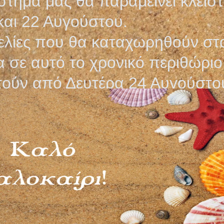
στημα μας θα παραμείνει κλεισ
και 22 Αυγούστου.
λίες που θα καταχωρηθούν στ
 σε αυτό το χρονικό περιθώριο
τούν από Δευτέρα 24 Αυγούστο
CON ΡΑΜΜΑΤΑ
ΦΗΣΙΜΑ VICRYL
4,20
€
ήκη στο καλάθι