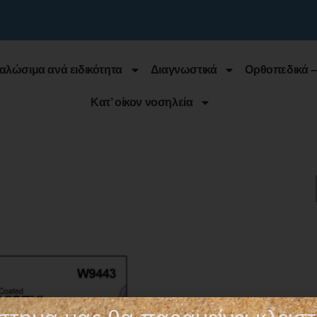
αλώσιμα ανά ειδικότητα
Διαγνωστικά
Ορθοπεδικά –
Κατ’ οίκον νοσηλεία