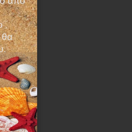
τό από
ο
 θα
υ.