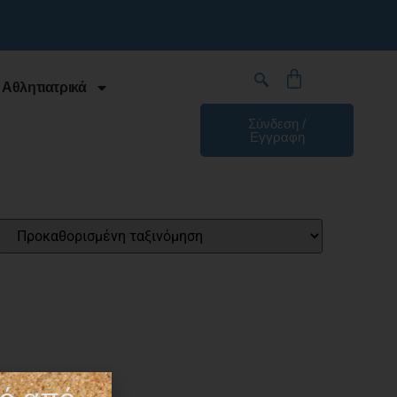
 Αθλητιατρικά
Σύνδεση /
Εγγραφη