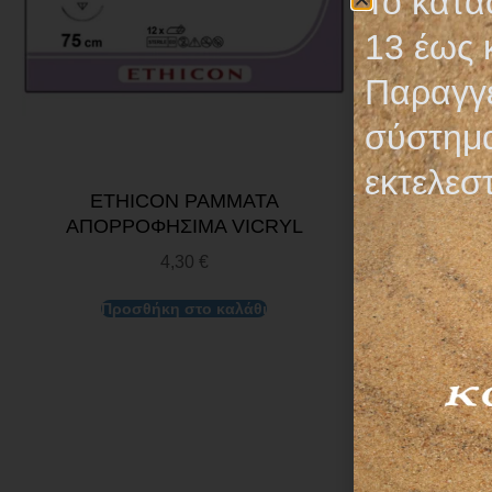
Το κατά
13 έως 
Παραγγε
σύστημα
εκτελεσ
ETHICON ΡΑΜΜΑΤΑ
ETHI
ΑΠΟΡΡΟΦΗΣΙΜΑ VICRYL
ΑΠΟΡΡΟ
4,30
€
Προσθήκη στο καλάθι
Προσθ