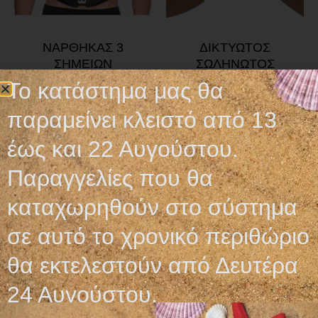
NΑΡΘΗΚΑΣ 3
ΔΙΚΤΥΩΤΟΣ
ΣΗΜΕΙΩΝ
ΣΩΛΗΝΩΤΟΣ
ΕΠΙΔΕΣΜΟΣ
Το κατάστημα μας θα
10,00
€
–
23,50
€
παραμείνει κλειστό από 13
Διαβάστε περισσότερα
Επιλογή
έως και 22 Αυγούστου.
Παραγγελίες που θα
καταχωρηθούν στο σύστημα
σε αυτό το χρονικό περιθώριο
Ωράριο λειτουργίας
θα εκτελεστούν από Δευτέρα
ΕΙΔΙΚΟ ΘΕΡΙΝΟ ΩΡΑΡΙΟ
24 Αυγούστου.
ΔΕΥ-ΠΑΡ: 09:00-14:30