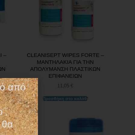
I –
CLEANISEPT WIPES FORTE –
ΜΑΝΤΗΛΑΚΙΑ ΓΙΑ ΤΗΝ
ΩΝ
ΑΠΟΛΥΜΑΝΣΗ ΠΛΑΣΤΙΚΩΝ
ΕΠΙΦΑΝΕΙΩΝ
τό από
11,05
€
Προσθήκη στο καλάθι
ο
 θα