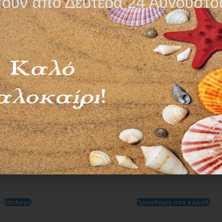
τούν από Δευτέρα 24 Αυγούστο
ΤΙΚΗ ΚΕΦΑΛΗ ΓΙΑ
ΠΡΟΦΥΛΑΚΤΙΚΑ ΚΕΦΑΛ
 ΜΕΣΟΘΕΡΑΠΕΙΑΣ
ΥΠΕΡΗΧΟΥ ΜΕ ΛΙΠΑΝΤΙ
ng Dr. Pen Ultima A1
13,50
€
2,20
€
Επιλογή
Προσθήκη στο καλάθι