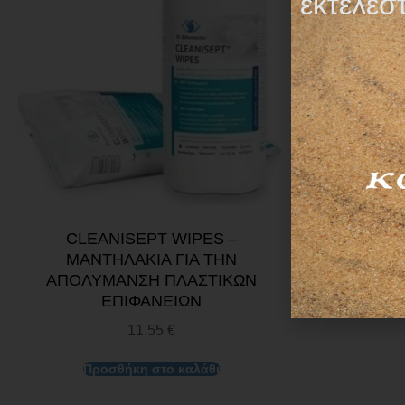
εκτελεσ
CLEANISEPT WIPES –
ΑΝΤΑΛΛΑΚ
ΜΑΝΤΗΛΑΚΙΑ ΓΙΑ ΤΗΝ
ΣΥΣΚΕΥΗ
ΑΠΟΛΥΜΑΝΣΗ ΠΛΑΣΤΙΚΩΝ
Microneedli
ΕΠΙΦΑΝΕΙΩΝ
11,55
€
Προσθήκη στο καλάθι