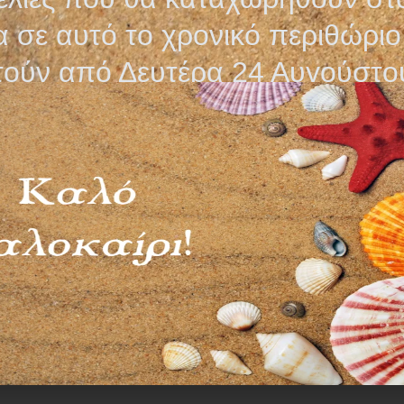
 σε αυτό το χρονικό περιθώριο
τούν από Δευτέρα 24 Αυγούστο
ΤΑΣΤΙΚΗΣ ΚΛΙΝΗΣ
ΡΟΛΟ ΕΞΕΤΑΣΤΙΚΗΣ ΚΛΙ
ΛΑΣΤΙΚΟ ΘΕΡΜ/ΣΗ
NON-WOVEN 12g
25
€
–
5,95
€
3,95
€
Επιλογή
Επιλογή