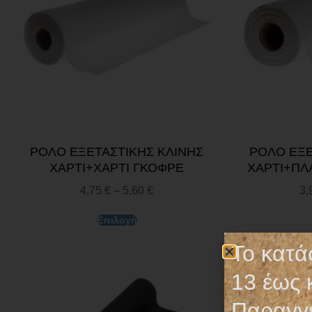
ΡΟΛΟ ΕΞΕΤΑΣΤΙΚΗΣ ΚΛΙΝΗΣ
ΡΟΛΟ ΕΞΕ
ΧΑΡΤΙ+ΧΑΡΤΙ ΓΚΟΦΡΕ
ΧΑΡΤΙ+ΠΛ
4,75
€
–
5,60
€
3,
Επιλογή
Το κατά
13 έως 
Παραγγε