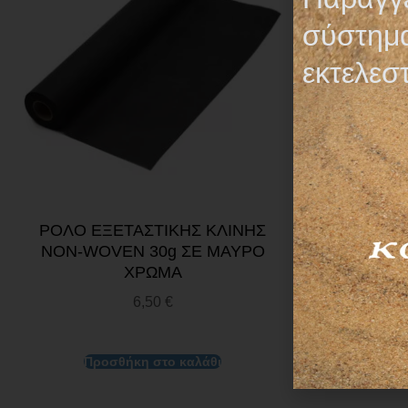
σύστημα
εκτελεσ
ΡΟΛΟ ΕΞΕΤΑΣΤΙΚΗΣ ΚΛΙΝΗΣ
ΡΟΛΟ ΕΞΕ
NON-WOVEN 30g ΣΕ ΜΑΥΡΟ
ΧΑΡΤΙ+Π
ΧΡΩΜΑ
5,
6,50
€
Προσθήκη στο καλάθι