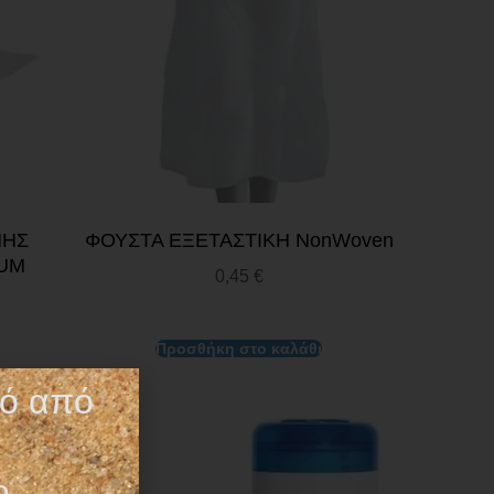
ΝΗΣ
ΦΟΥΣΤΑ ΕΞΕΤΑΣΤΙΚΗ NonWoven
IUM
0,45
€
Προσθήκη στο καλάθι
τό από
ο