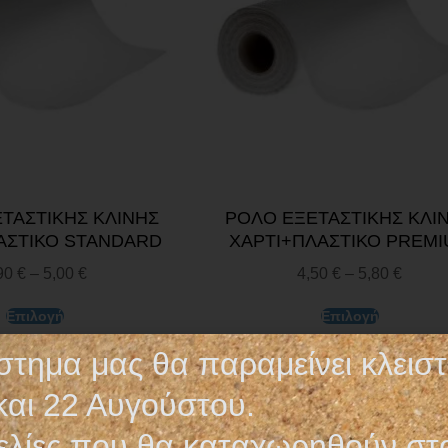
ΤΑΣΤΙΚΗΣ ΚΛΙΝΗΣ
ΡΟΛΟ ΕΞΕΤΑΣΤΙΚΗΣ ΚΛΙ
ΑΣΤΙΚΟ STANDARD
ΧΑΡΤΙ+ΠΛΑΣΤΙΚΟ PREM
90
€
–
5,00
€
4,50
€
–
5,80
€
Επιλογή
Επιλογή
στημα μας θα παραμείνει κλεισ
και 22 Αυγούστου.
λίες που θα καταχωρηθούν στ