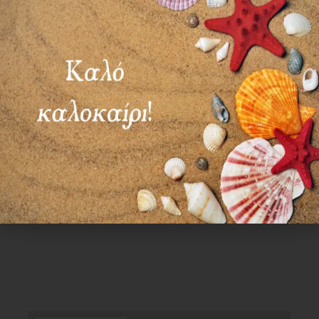
ΣΑΒ – ΚΥΡ: ΚΛΕΙΣΤΑ
Χρήσιμα Links
Όροι Χρήσης
Πολιτική απορρήτου
Τρόποι πληρωμής
Τρόποι αποστολής
Πολιτική επιστροφών
Επικοινωνία