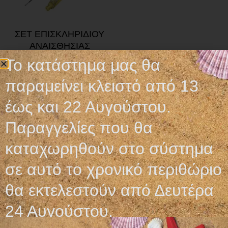
ΣΕΤ ΕΠΙΣΚΛΗΡΙΔΙΟΥ
ΑΝΑΙΣΘΗΣΙΑΣ
PERIFIX® 401
Το κατάστημα μας θα
16,20
€
παραμείνει κλειστό από 13
Προσθήκη στο καλάθι
έως και 22 Αυγούστου.
Παραγγελίες που θα
καταχωρηθούν στο σύστημα
σε αυτό το χρονικό περιθώριο
Ωράριο λειτουργίας
θα εκτελεστούν από Δευτέρα
ΕΙΔΙΚΟ ΘΕΡΙΝΟ ΩΡΑΡΙΟ
24 Αυγούστου.
ΔΕΥ-ΠΑΡ: 09:00-14:30