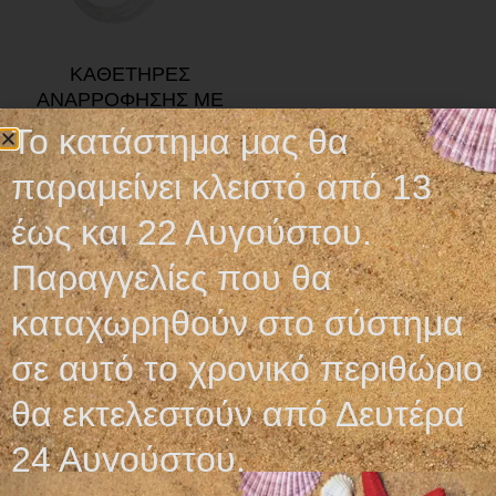
ΚΑΘΕΤΗΡΕΣ
ΑΝΑΡΡΟΦΗΣΗΣ ΜΕ
ΒΑΛΒΙΔΑ ΕΛΕΓΧΟΥ
Το κατάστημα μας θα
0,48
€
παραμείνει κλειστό από 13
Προσθήκη στο καλάθι
έως και 22 Αυγούστου.
Παραγγελίες που θα
καταχωρηθούν στο σύστημα
σε αυτό το χρονικό περιθώριο
Ωράριο λειτουργίας
θα εκτελεστούν από Δευτέρα
ΕΙΔΙΚΟ ΘΕΡΙΝΟ ΩΡΑΡΙΟ
24 Αυγούστου.
ΔΕΥ-ΠΑΡ: 09:00-14:30