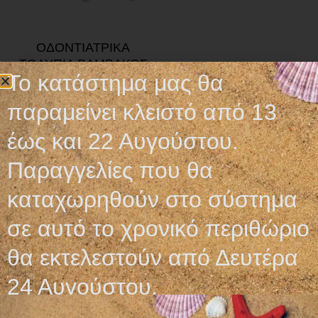
ΟΔΟΝΤΙΑΤΡΙΚΑ
ΤΟΛΥΠΙΑ ΒΑΜΒΑΚΟΣ
Το κατάστημα μας θα
5,40
€
παραμείνει κλειστό από 13
Επιλογή
έως και 22 Αυγούστου.
Παραγγελίες που θα
καταχωρηθούν στο σύστημα
σε αυτό το χρονικό περιθώριο
Ωράριο λειτουργίας
θα εκτελεστούν από Δευτέρα
ΕΙΔΙΚΟ ΘΕΡΙΝΟ ΩΡΑΡΙΟ
24 Αυγούστου.
ΔΕΥ-ΠΑΡ: 09:00-14:30
ΣΑΒ – ΚΥΡ: ΚΛΕΙΣΤΑ