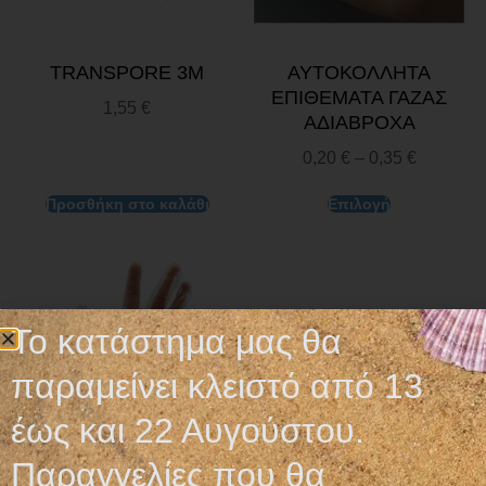
TRANSPORE 3M
ΑΥΤΟΚΟΛΛΗΤΑ
ΕΠΙΘΕΜΑΤΑ ΓΑΖΑΣ
1,55
€
ΑΔΙΑΒΡΟΧΑ
0,20
€
–
0,35
€
Προσθήκη στο καλάθι
Επιλογή
Το κατάστημα μας θα
παραμείνει κλειστό από 13
έως και 22 Αυγούστου.
Παραγγελίες που θα