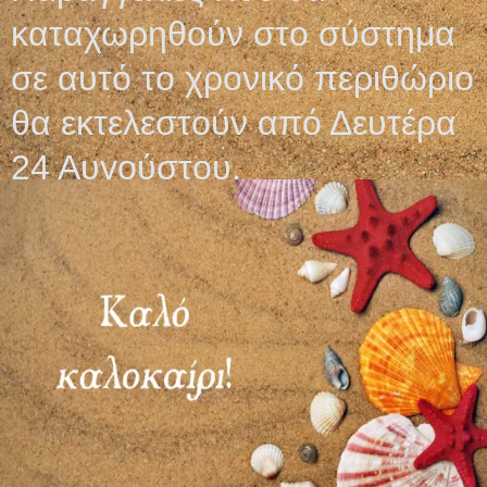
ΓΑΝΤΙΑ ΔΙΑΦΑΝΗ
καταχωρηθούν στο σύστημα
ΣΑΓΡΕ
σε αυτό το χρονικό περιθώριο
0,60
€
θα εκτελεστούν από Δευτέρα
Επιλογή
24 Αυγούστου.
Ωράριο λειτουργίας
ΕΙΔΙΚΟ ΘΕΡΙΝΟ ΩΡΑΡΙΟ
ΔΕΥ-ΠΑΡ: 09:00-14:30
ΣΑΒ – ΚΥΡ: ΚΛΕΙΣΤΑ