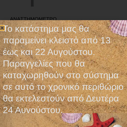
ΑΝΑΣΤΗΜΟΜΕΤΡΟ
ΕΠΙΤΟΙΧΙΟ SECA 216
Το κατάστημα μας θα
παραμείνει κλειστό από 13
Διαβάστε περισσότερα
έως και 22 Αυγούστου.
Παραγγελίες που θα
καταχωρηθούν στο σύστημα
Ωράριο λειτουργίας
σε αυτό το χρονικό περιθώριο
θα εκτελεστούν από Δευτέρα
ΕΙΔΙΚΟ ΘΕΡΙΝΟ ΩΡΑΡΙΟ
ΔΕΥ-ΠΑΡ: 09:00-14:30
24 Αυγούστου.
ΣΑΒ – ΚΥΡ: ΚΛΕΙΣΤΑ