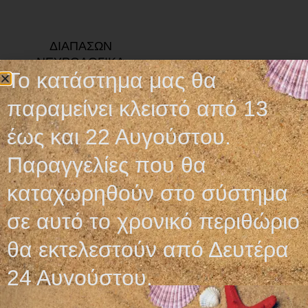
ΔΙΑΠΑΣΩΝ
ΝΕΥΡΟΛΟΓΙΚΑ
Το κατάστημα μας θα
19,50
€
παραμείνει κλειστό από 13
Προσθήκη στο καλάθι
έως και 22 Αυγούστου.
Παραγγελίες που θα
καταχωρηθούν στο σύστημα
σε αυτό το χρονικό περιθώριο
Ωράριο λειτουργίας
θα εκτελεστούν από Δευτέρα
ΕΙΔΙΚΟ ΘΕΡΙΝΟ ΩΡΑΡΙΟ
24 Αυγούστου.
ΔΕΥ-ΠΑΡ: 09:00-14:30
ΣΑΒ – ΚΥΡ: ΚΛΕΙΣΤΑ