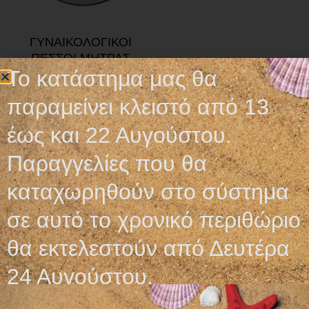
ΓΥΝΑΙΚΟΛΟΓΙΚΟΙ
ΠΕΣΣΟΙ ΜΗΤΡΑΣ
Το κατάστημα μας θα
9,00
€
–
10,00
€
παραμείνει κλειστό από 13
Επιλογή
έως και 22 Αυγούστου.
Παραγγελίες που θα
καταχωρηθούν στο σύστημα
σε αυτό το χρονικό περιθώριο
Ωράριο λειτουργίας
θα εκτελεστούν από Δευτέρα
ΕΙΔΙΚΟ ΘΕΡΙΝΟ ΩΡΑΡΙΟ
24 Αυγούστου.
ΔΕΥ-ΠΑΡ: 09:00-14:30
ΣΑΒ – ΚΥΡ: ΚΛΕΙΣΤΑ