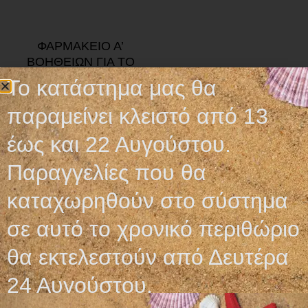
ΦΑΡΜΑΚΕΙΟ Α’
ΒΟΗΘΕΙΩΝ ΓΙΑ ΤΟ
ΑΥΤΟΚΙΝΗΤΟ
Το κατάστημα μας θα
18,00
€
13,90
€
παραμείνει κλειστό από 13
Προσθήκη στο καλάθι
έως και 22 Αυγούστου.
Παραγγελίες που θα
καταχωρηθούν στο σύστημα
σε αυτό το χρονικό περιθώριο
Ωράριο λειτουργίας
θα εκτελεστούν από Δευτέρα
ΕΙΔΙΚΟ ΘΕΡΙΝΟ ΩΡΑΡΙΟ
24 Αυγούστου.
ΔΕΥ-ΠΑΡ: 09:00-14:30