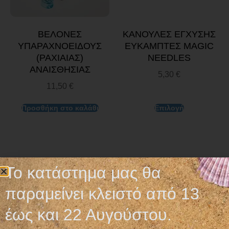
ΒΕΛΟΝΕΣ
ΚΑΝΟΥΛΕΣ ΕΓΧΥΣΗΣ
ΥΠΑΡΑΧΝΟΕΙΔΟΥΣ
ΕΥΚΑΜΠΤΕΣ MAGIC
(ΡΑΧΙΑΙΑΣ)
NEEDLES
ΑΝΑΙΣΘΗΣΙΑΣ
5,30
€
11,50
€
Προσθήκη στο καλάθι
Επιλογή
Το κατάστημα μας θα
παραμείνει κλειστό από 13
έως και 22 Αυγούστου.