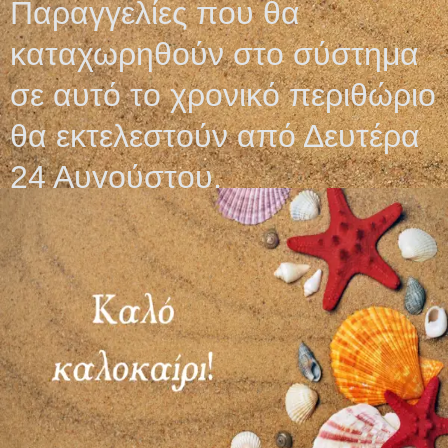
Παραγγελίες που θα
ΚΑΝΟΥΛΕΣ ΕΓΧΥΣΗΣ
καταχωρηθούν στο σύστημα
ΕΥΚΑΜΠΤΕΣ MAGIC
NEEDLES
σε αυτό το χρονικό περιθώριο
5,30
€
θα εκτελεστούν από Δευτέρα
Επιλογή
24 Αυγούστου.
Ωράριο λειτουργίας
ΕΙΔΙΚΟ ΘΕΡΙΝΟ ΩΡΑΡΙΟ
ΔΕΥ-ΠΑΡ: 09:00-14:30
ΣΑΒ – ΚΥΡ: ΚΛΕΙΣΤΑ