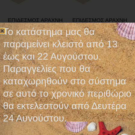
ΕΠΙΔΕΣΜΟΣ ΑΡΑΧΝΗ
ΕΠΙΔΕΣΜΟΣ ΑΡΑΧΝΗ
Το κατάστημα μας θα
4,50
€
4,50
€
παραμείνει κλειστό από 13
Προσθήκη στο καλάθι
Προσθήκη στο καλάθι
έως και 22 Αυγούστου.
Παραγγελίες που θα
καταχωρηθούν στο σύστημα
σε αυτό το χρονικό περιθώριο
Ωράριο λειτουργίας
θα εκτελεστούν από Δευτέρα
ΕΙΔΙΚΟ ΘΕΡΙΝΟ ΩΡΑΡΙΟ
ΔΕΥ-ΠΑΡ: 09:00-14:30
24 Αυγούστου.
ΣΑΒ – ΚΥΡ: ΚΛΕΙΣΤΑ