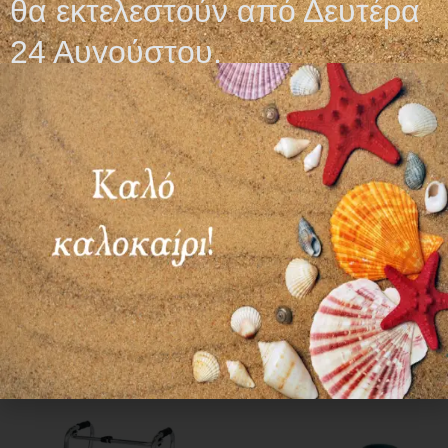
θα εκτελεστούν από Δευτέρα
24 Αυγούστου.
ΠΕΡΙΠΑΤΗΤΗΡΑΣ
ΠΕΡΙΠΑΤΗΤΗΡΑΣ
ΣΤΑΘΕΡΟΣ
ΠΤΥΣΣΟΜΕΝΟΣ
35,00
€
43,00
€
Προσθήκη στο καλάθι
Προσθήκη στο καλάθι