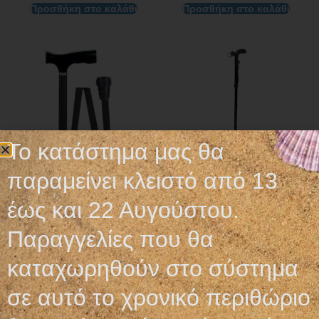
Προσθήκη στο καλάθι
Προσθήκη στο καλάθι
Το κατάστημα μας θα
παραμείνει κλειστό από 13
έως και 22 Αυγούστου.
ΜΠΑΣΤΟΥΝΙ
ΜΠΑΣΤΟΥΝΙ
ΠΤΥΣΣΟΜΕΝΟ
ΠΤΥΣΣΟΜΕΝΟ
Παραγγελίες που θα
ΑΛΟΥΜΙΝΙΟΥ ΜΕ
16,50
€
ΦΑΚΟ
καταχωρηθούν στο σύστημα
23,00
€
σε αυτό το χρονικό περιθώριο
Προσθήκη στο καλάθι
Προσθήκη στο καλάθι