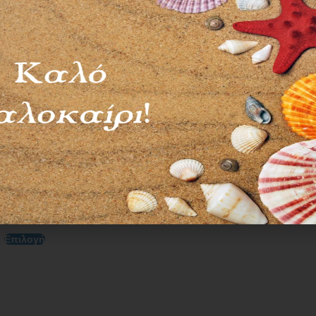
ΠΟΣΤΕΙΡΩΣΗΣ SMS
00
€
–
140,00
€
Επιλογή