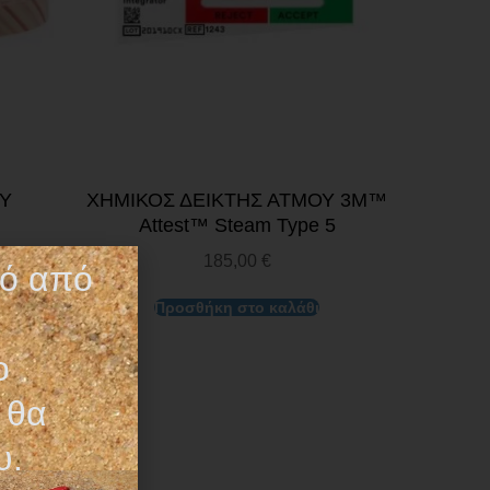
ΟΥ
XΗΜΙΚΟΣ ΔΕΙΚΤΗΣ ΑΤΜΟΥ 3M™
Attest™ Steam Type 5
185,00
€
τό από
Προσθήκη στο καλάθι
ο
 θα
υ.