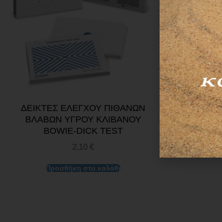
ΔΕΙΚΤΕΣ ΕΛΕΓΧΟΥ ΠΙΘΑΝΩΝ
ΧΑΡΤΙ Α
ΒΛΑΒΩΝ ΥΓΡΟΥ ΚΛΙΒΑΝΟΥ
95,
BOWIE-DICK TEST
2,10
€
Προσθήκη στο καλάθι