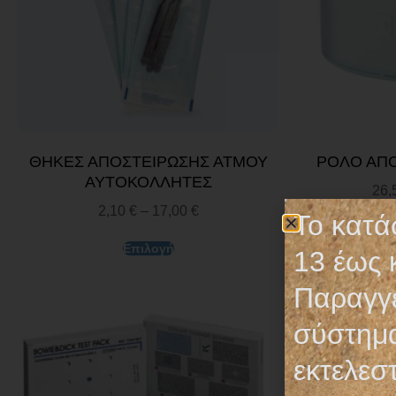
ΘΗΚΕΣ ΑΠΟΣΤΕΙΡΩΣΗΣ ΑΤΜΟΥ
ΡΟΛΟ ΑΠ
ΑΥΤΟΚΟΛΛΗΤΕΣ
26,
2,10
€
–
17,00
€
Το κατά
Επιλογή
13 έως 
Παραγγε
σύστημα
εκτελεσ